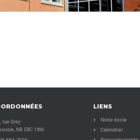
OORDONNÉES
LIENS
Notre école
, rue Grey
housie, NB E8C 1W6
Calendrier
Renseignements 