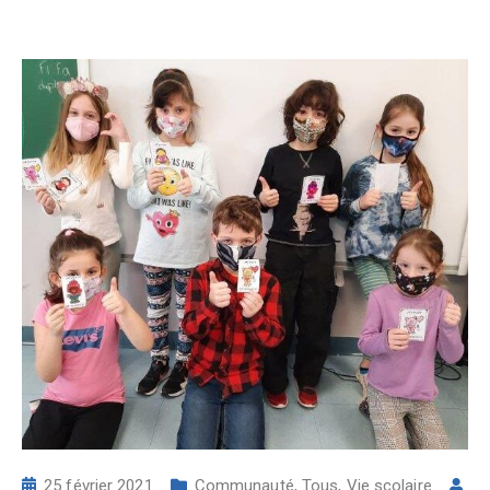
25 février 2021
Communauté
,
Tous
,
Vie scolaire